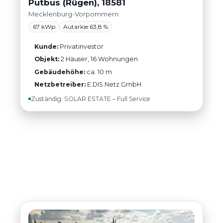
Putbus (Rügen), 18581
Mecklenburg-Vorpommern
67 kWp
Autarkie 63,8 %
Kunde:
Privatinvestor
Objekt:
2 Häuser, 16 Wohnungen
Gebäudehöhe:
ca. 10 m
Netzbetreiber:
E.DIS Netz GmbH
Zuständig: SOLAR ESTATE – Full Service