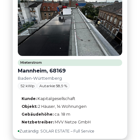
Mieterstrom
Mannheim, 68169
Baden-Württemberg
52 kWp
Autarkie 58,9 %
Kunde:
Kapitalgesellschaft
Objekt:
2 Häuser, 14 Wohnungen
Gebäudehöhe:
ca. 18 m
Netzbetreiber:
MVV Netze GmbH
Zuständig: SOLAR ESTATE – Full Service