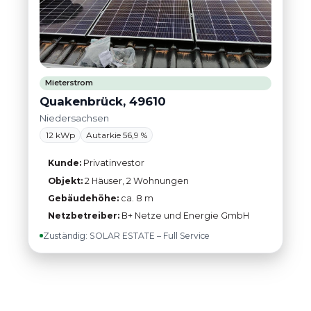
Mieterstrom
Quakenbrück, 49610
Niedersachsen
12 kWp
Autarkie 56,9 %
Kunde:
Privatinvestor
Objekt:
2 Häuser, 2 Wohnungen
Gebäudehöhe:
ca. 8 m
Netzbetreiber:
B+ Netze und Energie GmbH
Zuständig: SOLAR ESTATE – Full Service